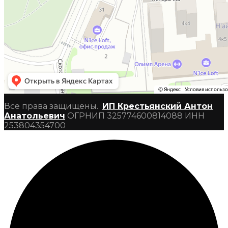
Все права защищены.
ИП Крестьянский Антон
Анатольевич
ОГРНИП 325774600814088 ИНН
253804354700